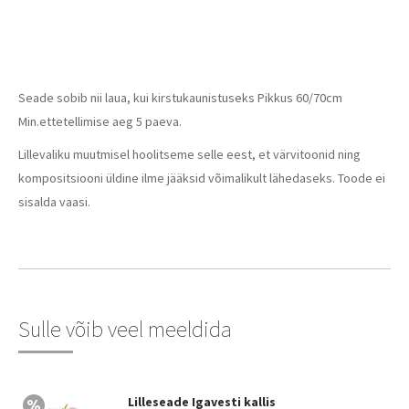
Seade sobib nii laua, kui kirstukaunistuseks Pikkus 60/70cm
Min.ettetellimise aeg 5 paeva.
Lillevaliku muutmisel hoolitseme selle eest, et värvitoonid ning
kompositsiooni üldine ilme jääksid võimalikult lähedaseks. Toode ei
sisalda vaasi.
Sulle võib veel meeldida
Lilleseade Igavesti kallis