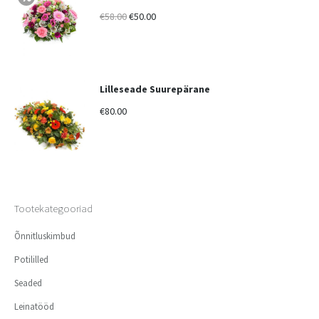
€
58.00
€
50.00
Lilleseade Suurepärane
€
80.00
Tootekategooriad
Õnnitluskimbud
Potililled
Seaded
Leinatööd