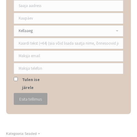
Tulen ise
järele
Kategooria:
Seaded