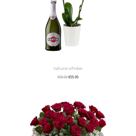
Vahune orhidee
€
59.00
€
55.00