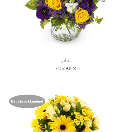
Igatsus
€
34.00
€
31.00
Nädala pakkumine!