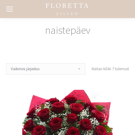
naistepäev
Näitan kõiki 7 tulemust