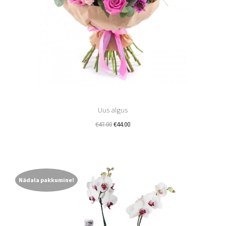
Uus algus
€
47.00
€
44.00
Nädala pakkumine!