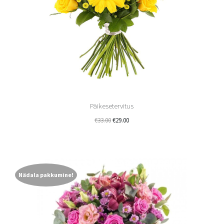
Päikesetervitus
€
33.00
€
29.00
Nädala pakkumine!