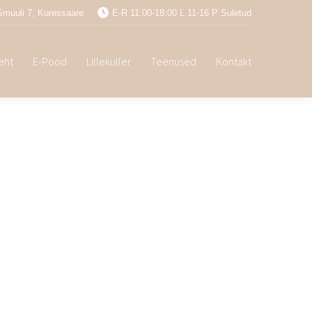
Smuuli 7, Kuressaare
E-R 11:00-18:00 L 11-16 P Suletud
leht
E-Pood
Lillekuller
Teenused
Kontakt
leht
E-Pood
Lillekuller
Teenused
Kontakt