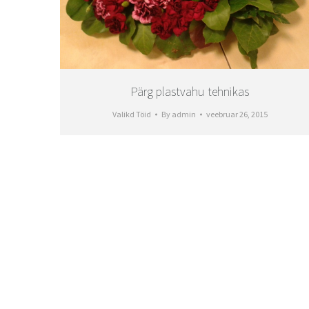
Pärg plastvahu tehnikas
Valikd Töid
By
admin
veebruar 26, 2015